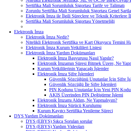
Nitelikli Elektronik Sertifika, SİL ve OCSP İstek/Cevap P
Sertifika Mali Sorumluluk Sigortası Tarife ve Talimatı
Zorunlu Sertifika Mali Sorumluluk Sigortası Genel Şartla
Elektronik İmza ile İlgili Süreçlere ve Teknik Kriterlere İ
Sertifika Mali Sorumluluk Sigortası Yönetmeliği
Elektronik İmza
Elektronik İmza Nedir?
Nitelikli Elektronik Sertifika ve Kart Okuyucu Temini 
Elektronik İmza Kurum Yetkilileri Listesi
Elektronik İmza Yardım Dokümanları
Elektronik İmza Başvurusu Nasıl Yapılır?
Elektronik İmzamın Süresi Bitmek Üzere, Ne Yap
Kurum Yetkililerinin Yapacağı İşlemler
Elektronik İmza Şifre İşlemleri
Güvenlik Sözcüğünü Unutanlar İçin Şifre İş
Güvenlik Sözcüğü İle Şifre İşlemleri
PIN Kodunu Unutanlar İçin Yeni PIN Kodu O
AKIS Üzerinden PIN Değiştirme İşlemi
Elektronik İmzamı Aldım, Ne Yapmalıyım?
Elektronik İmza Sürücü Kurulumu
Kurum Kayıtçı Sertifika Yenileme Süreci
DYS Yardım Dokümanları
DYS (EBYS) Sıkça Sorulan sorular
DYS (EBYS) Yardım Videoları