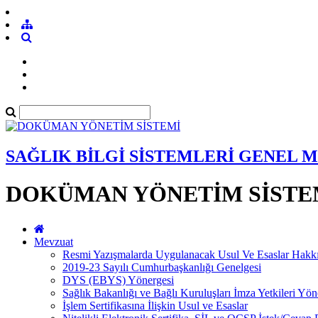
SAĞLIK BİLGİ SİSTEMLERİ GENEL
DOKÜMAN YÖNETİM SİSTE
Mevzuat
Resmi Yazışmalarda Uygulanacak Usul Ve Esaslar Hakk
2019-23 Sayılı Cumhurbaşkanlığı Genelgesi
DYS (EBYS) Yönergesi
Sağlık Bakanlığı ve Bağlı Kuruluşları İmza Yetkileri Yön
İşlem Sertifikasına İlişkin Usul ve Esaslar