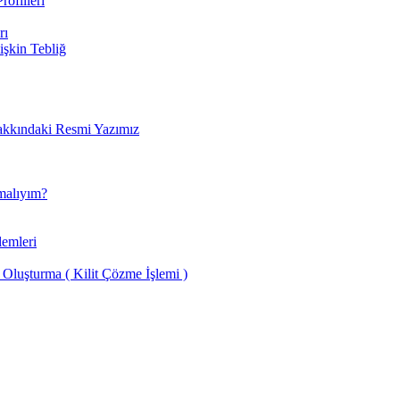
rofilleri
rı
lişkin Tebliğ
Hakkındaki Resmi Yazımız
malıyım?
lemleri
luşturma ( Kilit Çözme İşlemi )