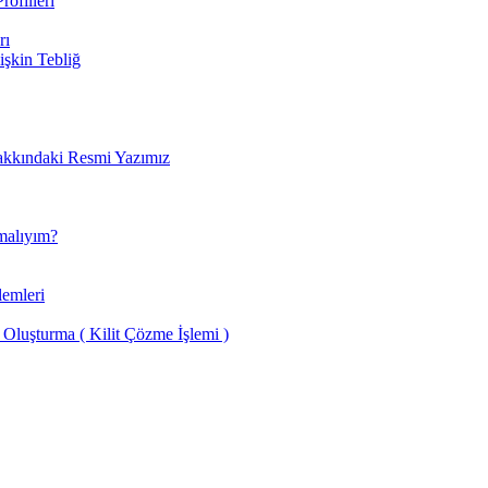
rofilleri
rı
lişkin Tebliğ
Hakkındaki Resmi Yazımız
malıyım?
lemleri
luşturma ( Kilit Çözme İşlemi )