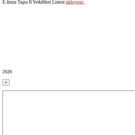
E-İmza Taşra İl Yetkilileri Listesi
tıklayınız.
2026
×