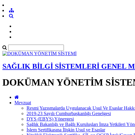
SAĞLIK BİLGİ SİSTEMLERİ GENEL
DOKÜMAN YÖNETİM SİSTE
Mevzuat
Resmi Yazışmalarda Uygulanacak Usul Ve Esaslar Hakk
2019-23 Sayılı Cumhurbaşkanlığı Genelgesi
DYS (EBYS) Yönergesi
Sağlık Bakanlığı ve Bağlı Kuruluşları İmza Yetkileri Yön
İşlem Sertifikasına İlişkin Usul ve Esaslar