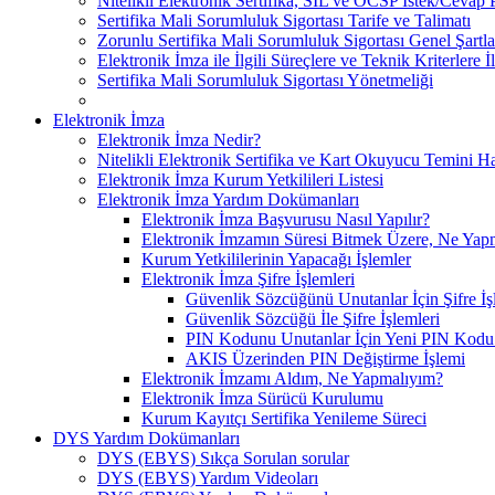
Nitelikli Elektronik Sertifika, SİL ve OCSP İstek/Cevap P
Sertifika Mali Sorumluluk Sigortası Tarife ve Talimatı
Zorunlu Sertifika Mali Sorumluluk Sigortası Genel Şartla
Elektronik İmza ile İlgili Süreçlere ve Teknik Kriterlere İ
Sertifika Mali Sorumluluk Sigortası Yönetmeliği
Elektronik İmza
Elektronik İmza Nedir?
Nitelikli Elektronik Sertifika ve Kart Okuyucu Temini 
Elektronik İmza Kurum Yetkilileri Listesi
Elektronik İmza Yardım Dokümanları
Elektronik İmza Başvurusu Nasıl Yapılır?
Elektronik İmzamın Süresi Bitmek Üzere, Ne Yap
Kurum Yetkililerinin Yapacağı İşlemler
Elektronik İmza Şifre İşlemleri
Güvenlik Sözcüğünü Unutanlar İçin Şifre İş
Güvenlik Sözcüğü İle Şifre İşlemleri
PIN Kodunu Unutanlar İçin Yeni PIN Kodu O
AKIS Üzerinden PIN Değiştirme İşlemi
Elektronik İmzamı Aldım, Ne Yapmalıyım?
Elektronik İmza Sürücü Kurulumu
Kurum Kayıtçı Sertifika Yenileme Süreci
DYS Yardım Dokümanları
DYS (EBYS) Sıkça Sorulan sorular
DYS (EBYS) Yardım Videoları