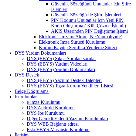
Güvenlik Sözcüğünü Unutanlar İçin Şifre
İşlemleri
Güvenlik Sözcüğü İle Şifre İşlemleri
PIN Kodunu Unutanlar İçin Yeni PIN
Kodu Oluşturma ( Kilit Çözme İşlemi )
AKIS Üzerinden PIN Değiştirme İşlemi
Elektronik İmzamı Aldım, Ne Yapmalıyım?
Elektronik İmza Sürücü Kurulumu
Kurum Kayıtçı Sertifika Yenileme Süreci
DYS Yardım Dokümanları
DYS (EBYS) Sıkça Sorulan sorular
DYS (EBYS) Yardım Videoları
DYS (EBYS) Yardım Dokümanları
DYS Destek
DYS (EBYS) Yazılım Destek Talepleri
DYS (EBYS) Taşra Kurum Yetkilileri Listesi
Belge Doğrulama
Kurulumlar
e-imza Kurulumu
DYS Android Kurulumu
DYS Ios Kurulumu
Diğer Gerekli Eklenti Yazılım Kurulumları
DYS WEB Bağlantı adresi
Eski EBYS Masaüstü Kurulumu
İletişim