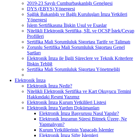
2019-23 Sayılı Cumhurbaşkanlığı Genelgesi
DYS (EBYS) Yönergesi
Sağlık Bakanlığı ve Bağlı Kuruluşları İmza Yetkileri
Yönergesi
İşlem Sertifikasına İlişkin Usul ve Esaslar
Nitelikli Elektronik Sertifika, SİL ve OCSP İstek/Cevap
Profilleri
Sertifika Mali Sorumluluk Sigortası Tarife ve Talimatı
Zorunlu Sertifika Mali Sorumluluk Sigortası Genel
Şartları
Elektronik İmza ile İlgili Süreçlere ve Teknik Kriterlere
İlişkin Tebliğ
Sertifika Mali Sorumluluk Sigortası Yönetmeliği
Elektronik İmza
Elektronik İmza Nedir?
Nitelikli Elektronik Sertifika ve Kart Okuyucu Temini
Hakkındaki Resmi Yazımız
Elektronik İmza Kurum Yetkilileri Listesi
Elektronik İmza Yardım Dokümanları
Elektronik İmza Başvurusu Nasıl Yapılır?
Elektronik İmzamın Süresi Bitmek Üzere, Ne
Yapmalıyım?
Kurum Yetkililerinin Yapacağı İşlemler
Elektronik İmza Şifre İşlemleri