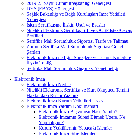
2019-23 Sayılı Cumhurbaşkanlığı Genelgesi
DYS (EBYS) Yönergesi
Sağlık Bakanlığı ve Bağlı Kuruluşları İmza Yetkileri
Yönergesi
İşlem Sertifikasına İlişkin Usul ve Esaslar
Nitelikli Elektronik Sertifika, SİL ve OCSP İstek/Cevap
Profilleri
Sertifika Mali Sorumluluk Sigortası Tarife ve Talimatı
Zorunlu Sertifika Mali Sorumluluk Sigortası Genel
Şartları
Elektronik İmza ile İlgili Süreçlere ve Teknik Kriterlere
İlişkin Tebliğ
Sertifika Mali Sorumluluk Sigortası Yönetmeliği
Elektronik İmza
Elektronik İmza Nedir?
Nitelikli Elektronik Sertifika ve Kart Okuyucu Temini
Hakkındaki Resmi Yazımız
Elektronik İmza Kurum Yetkilileri Listesi
Elektronik İmza Yardım Dokümanları
Elektronik İmza Başvurusu Nasıl Yapılır?
Elektronik İmzamın Süresi Bitmek Üzere, Ne
Yapmalıyım?
Kurum Yetkililerinin Yapacağı İşlemler
Elektronik İmza Şifre İşlemleri