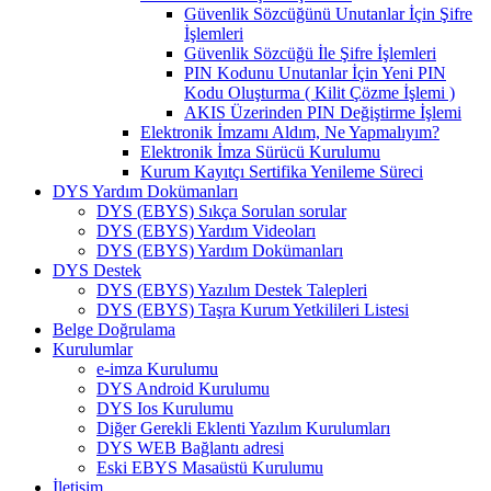
Güvenlik Sözcüğünü Unutanlar İçin Şifre
İşlemleri
Güvenlik Sözcüğü İle Şifre İşlemleri
PIN Kodunu Unutanlar İçin Yeni PIN
Kodu Oluşturma ( Kilit Çözme İşlemi )
AKIS Üzerinden PIN Değiştirme İşlemi
Elektronik İmzamı Aldım, Ne Yapmalıyım?
Elektronik İmza Sürücü Kurulumu
Kurum Kayıtçı Sertifika Yenileme Süreci
DYS Yardım Dokümanları
DYS (EBYS) Sıkça Sorulan sorular
DYS (EBYS) Yardım Videoları
DYS (EBYS) Yardım Dokümanları
DYS Destek
DYS (EBYS) Yazılım Destek Talepleri
DYS (EBYS) Taşra Kurum Yetkilileri Listesi
Belge Doğrulama
Kurulumlar
e-imza Kurulumu
DYS Android Kurulumu
DYS Ios Kurulumu
Diğer Gerekli Eklenti Yazılım Kurulumları
DYS WEB Bağlantı adresi
Eski EBYS Masaüstü Kurulumu
İletişim