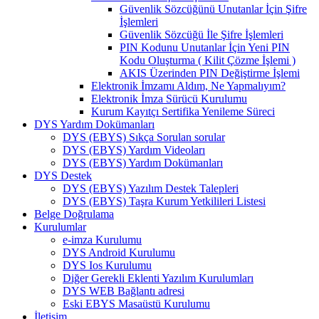
Güvenlik Sözcüğünü Unutanlar İçin Şifre
İşlemleri
Güvenlik Sözcüğü İle Şifre İşlemleri
PIN Kodunu Unutanlar İçin Yeni PIN
Kodu Oluşturma ( Kilit Çözme İşlemi )
AKIS Üzerinden PIN Değiştirme İşlemi
Elektronik İmzamı Aldım, Ne Yapmalıyım?
Elektronik İmza Sürücü Kurulumu
Kurum Kayıtçı Sertifika Yenileme Süreci
DYS Yardım Dokümanları
DYS (EBYS) Sıkça Sorulan sorular
DYS (EBYS) Yardım Videoları
DYS (EBYS) Yardım Dokümanları
DYS Destek
DYS (EBYS) Yazılım Destek Talepleri
DYS (EBYS) Taşra Kurum Yetkilileri Listesi
Belge Doğrulama
Kurulumlar
e-imza Kurulumu
DYS Android Kurulumu
DYS Ios Kurulumu
Diğer Gerekli Eklenti Yazılım Kurulumları
DYS WEB Bağlantı adresi
Eski EBYS Masaüstü Kurulumu
İletişim