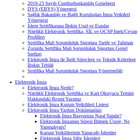
2019-23 Sayılı Cumhurbaşkanlığı Genelgesi
DYS (EBYS) Yönergesi
Sağlık Bakanlığı ve Bağlı Kuruluşları İmza Yetkileri
Yönergesi
İşlem Sertifikasına İlişkin Usul ve Esaslar
Nitelikli Elektronik Sertifika, SİL ve OCSP İstek/Cevap
Profilleri
Sertifika Mali Sorumluluk Sigortası Tarife ve Talimatı
Zorunlu Sertifika Mali Sorumluluk Sigortası Genel
Şartları
Elektronik İmza ile İlgili Süreçlere ve Teknik Kriterlere
İlişkin Tebliğ
Sertifika Mali Sorumluluk Sigortası Yönetmeliği
Elektronik İmza
Elektronik İmza Nedir?
Nitelikli Elektronik Sertifika ve Kart Okuyucu Temini
Hakkındaki Resmi Yazımız
Elektronik İmza Kurum Yetkilileri Listesi
Elektronik İmza Yardım Dokümanları
Elektronik İmza Başvurusu Nasıl Yapılır?
Elektronik İmzamın Süresi Bitmek Üzere, Ne
Yapmalıyım?
Kurum Yetkililerinin Yapacağı İşlemler
Elektronik İmza Şifre İşlemleri