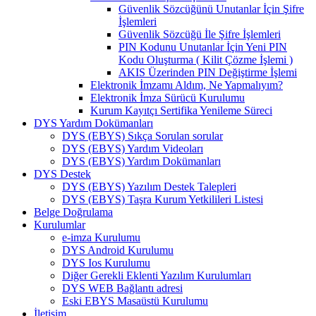
Güvenlik Sözcüğünü Unutanlar İçin Şifre
İşlemleri
Güvenlik Sözcüğü İle Şifre İşlemleri
PIN Kodunu Unutanlar İçin Yeni PIN
Kodu Oluşturma ( Kilit Çözme İşlemi )
AKIS Üzerinden PIN Değiştirme İşlemi
Elektronik İmzamı Aldım, Ne Yapmalıyım?
Elektronik İmza Sürücü Kurulumu
Kurum Kayıtçı Sertifika Yenileme Süreci
DYS Yardım Dokümanları
DYS (EBYS) Sıkça Sorulan sorular
DYS (EBYS) Yardım Videoları
DYS (EBYS) Yardım Dokümanları
DYS Destek
DYS (EBYS) Yazılım Destek Talepleri
DYS (EBYS) Taşra Kurum Yetkilileri Listesi
Belge Doğrulama
Kurulumlar
e-imza Kurulumu
DYS Android Kurulumu
DYS Ios Kurulumu
Diğer Gerekli Eklenti Yazılım Kurulumları
DYS WEB Bağlantı adresi
Eski EBYS Masaüstü Kurulumu
İletişim