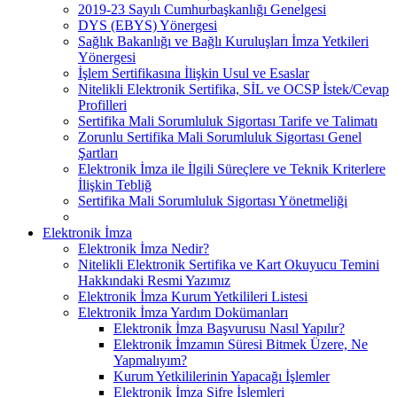
2019-23 Sayılı Cumhurbaşkanlığı Genelgesi
DYS (EBYS) Yönergesi
Sağlık Bakanlığı ve Bağlı Kuruluşları İmza Yetkileri
Yönergesi
İşlem Sertifikasına İlişkin Usul ve Esaslar
Nitelikli Elektronik Sertifika, SİL ve OCSP İstek/Cevap
Profilleri
Sertifika Mali Sorumluluk Sigortası Tarife ve Talimatı
Zorunlu Sertifika Mali Sorumluluk Sigortası Genel
Şartları
Elektronik İmza ile İlgili Süreçlere ve Teknik Kriterlere
İlişkin Tebliğ
Sertifika Mali Sorumluluk Sigortası Yönetmeliği
Elektronik İmza
Elektronik İmza Nedir?
Nitelikli Elektronik Sertifika ve Kart Okuyucu Temini
Hakkındaki Resmi Yazımız
Elektronik İmza Kurum Yetkilileri Listesi
Elektronik İmza Yardım Dokümanları
Elektronik İmza Başvurusu Nasıl Yapılır?
Elektronik İmzamın Süresi Bitmek Üzere, Ne
Yapmalıyım?
Kurum Yetkililerinin Yapacağı İşlemler
Elektronik İmza Şifre İşlemleri