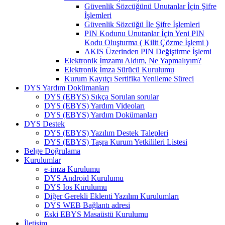
Güvenlik Sözcüğünü Unutanlar İçin Şifre
İşlemleri
Güvenlik Sözcüğü İle Şifre İşlemleri
PIN Kodunu Unutanlar İçin Yeni PIN
Kodu Oluşturma ( Kilit Çözme İşlemi )
AKIS Üzerinden PIN Değiştirme İşlemi
Elektronik İmzamı Aldım, Ne Yapmalıyım?
Elektronik İmza Sürücü Kurulumu
Kurum Kayıtçı Sertifika Yenileme Süreci
DYS Yardım Dokümanları
DYS (EBYS) Sıkça Sorulan sorular
DYS (EBYS) Yardım Videoları
DYS (EBYS) Yardım Dokümanları
DYS Destek
DYS (EBYS) Yazılım Destek Talepleri
DYS (EBYS) Taşra Kurum Yetkilileri Listesi
Belge Doğrulama
Kurulumlar
e-imza Kurulumu
DYS Android Kurulumu
DYS Ios Kurulumu
Diğer Gerekli Eklenti Yazılım Kurulumları
DYS WEB Bağlantı adresi
Eski EBYS Masaüstü Kurulumu
İletişim