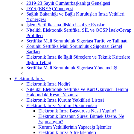
2019-23 Sayılı Cumhurbaşkanlığı Genelgesi
DYS (EBYS) Yönergesi
Sağlık Bakanlığı ve Bağlı Kuruluşları İmza Yetkileri
Yönergesi
İşlem Sertifikasına İlişkin Usul ve Esaslar
Nitelikli Elektronik Sertifika, SİL ve OCSP İstek/Cevap
Profilleri
Sertifika Mali Sorumluluk Sigortası Tarife ve Talimatı
Zorunlu Sertifika Mali Sorumluluk Sigortası Genel
Şartları
Elektronik İmza ile İlgili Süreçlere ve Teknik Kriterlere
İlişkin Tebliğ
Sertifika Mali Sorumluluk Sigortası Yönetmeliği
Elektronik İmza
Elektronik İmza Nedir?
Nitelikli Elektronik Sertifika ve Kart Okuyucu Temini
Hakkındaki Resmi Yazımız
Elektronik İmza Kurum Yetkilileri Listesi
Elektronik İmza Yardım Dokümanları
Elektronik İmza Başvurusu Nasıl Yapılır?
Elektronik İmzamın Süresi Bitmek Üzere, Ne
Yapmalıyım?
Kurum Yetkililerinin Yapacağı İşlemler
Elektronik İmza Şifre İşlemleri