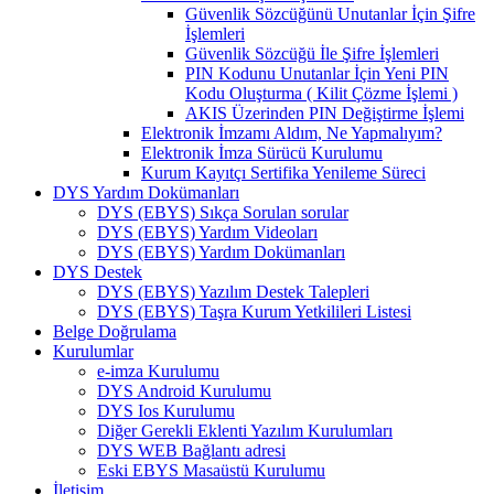
Güvenlik Sözcüğünü Unutanlar İçin Şifre
İşlemleri
Güvenlik Sözcüğü İle Şifre İşlemleri
PIN Kodunu Unutanlar İçin Yeni PIN
Kodu Oluşturma ( Kilit Çözme İşlemi )
AKIS Üzerinden PIN Değiştirme İşlemi
Elektronik İmzamı Aldım, Ne Yapmalıyım?
Elektronik İmza Sürücü Kurulumu
Kurum Kayıtçı Sertifika Yenileme Süreci
DYS Yardım Dokümanları
DYS (EBYS) Sıkça Sorulan sorular
DYS (EBYS) Yardım Videoları
DYS (EBYS) Yardım Dokümanları
DYS Destek
DYS (EBYS) Yazılım Destek Talepleri
DYS (EBYS) Taşra Kurum Yetkilileri Listesi
Belge Doğrulama
Kurulumlar
e-imza Kurulumu
DYS Android Kurulumu
DYS Ios Kurulumu
Diğer Gerekli Eklenti Yazılım Kurulumları
DYS WEB Bağlantı adresi
Eski EBYS Masaüstü Kurulumu
İletişim