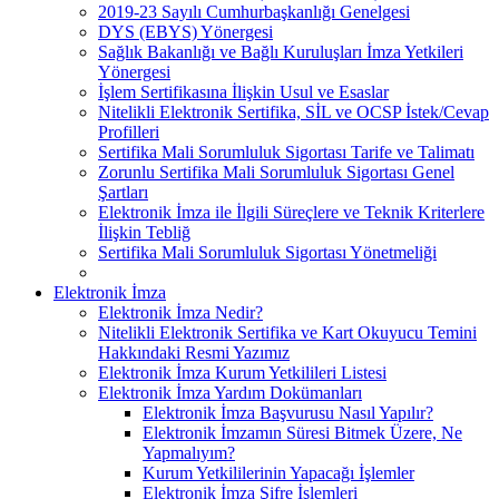
2019-23 Sayılı Cumhurbaşkanlığı Genelgesi
DYS (EBYS) Yönergesi
Sağlık Bakanlığı ve Bağlı Kuruluşları İmza Yetkileri
Yönergesi
İşlem Sertifikasına İlişkin Usul ve Esaslar
Nitelikli Elektronik Sertifika, SİL ve OCSP İstek/Cevap
Profilleri
Sertifika Mali Sorumluluk Sigortası Tarife ve Talimatı
Zorunlu Sertifika Mali Sorumluluk Sigortası Genel
Şartları
Elektronik İmza ile İlgili Süreçlere ve Teknik Kriterlere
İlişkin Tebliğ
Sertifika Mali Sorumluluk Sigortası Yönetmeliği
Elektronik İmza
Elektronik İmza Nedir?
Nitelikli Elektronik Sertifika ve Kart Okuyucu Temini
Hakkındaki Resmi Yazımız
Elektronik İmza Kurum Yetkilileri Listesi
Elektronik İmza Yardım Dokümanları
Elektronik İmza Başvurusu Nasıl Yapılır?
Elektronik İmzamın Süresi Bitmek Üzere, Ne
Yapmalıyım?
Kurum Yetkililerinin Yapacağı İşlemler
Elektronik İmza Şifre İşlemleri