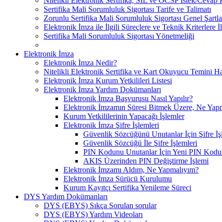
Nitelikli Elektronik Sertifika, SİL ve OCSP İstek/Cevap P
Sertifika Mali Sorumluluk Sigortası Tarife ve Talimatı
Zorunlu Sertifika Mali Sorumluluk Sigortası Genel Şartla
Elektronik İmza ile İlgili Süreçlere ve Teknik Kriterlere İ
Sertifika Mali Sorumluluk Sigortası Yönetmeliği
Elektronik İmza
Elektronik İmza Nedir?
Nitelikli Elektronik Sertifika ve Kart Okuyucu Temini 
Elektronik İmza Kurum Yetkilileri Listesi
Elektronik İmza Yardım Dokümanları
Elektronik İmza Başvurusu Nasıl Yapılır?
Elektronik İmzamın Süresi Bitmek Üzere, Ne Yap
Kurum Yetkililerinin Yapacağı İşlemler
Elektronik İmza Şifre İşlemleri
Güvenlik Sözcüğünü Unutanlar İçin Şifre İş
Güvenlik Sözcüğü İle Şifre İşlemleri
PIN Kodunu Unutanlar İçin Yeni PIN Kodu O
AKIS Üzerinden PIN Değiştirme İşlemi
Elektronik İmzamı Aldım, Ne Yapmalıyım?
Elektronik İmza Sürücü Kurulumu
Kurum Kayıtçı Sertifika Yenileme Süreci
DYS Yardım Dokümanları
DYS (EBYS) Sıkça Sorulan sorular
DYS (EBYS) Yardım Videoları