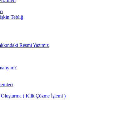
rofilleri
rı
lişkin Tebliğ
Hakkındaki Resmi Yazımız
malıyım?
lemleri
luşturma ( Kilit Çözme İşlemi )