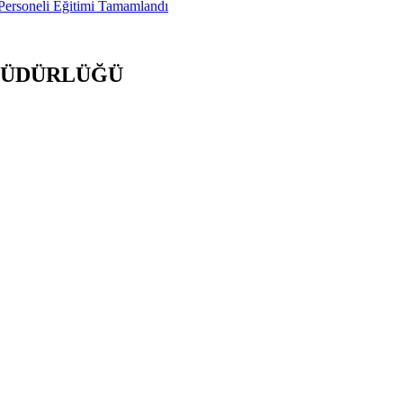
Personeli Eğitimi Tamamlandı
 MÜDÜRLÜĞÜ