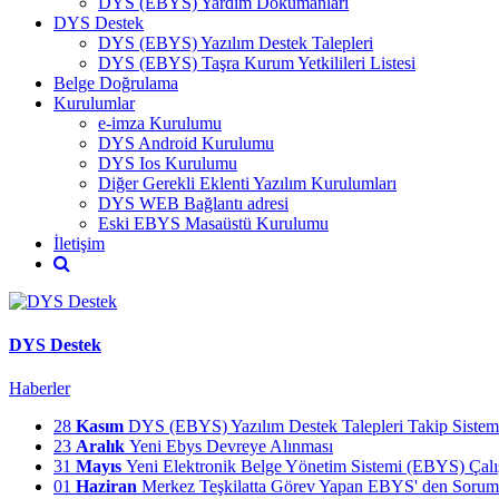
DYS (EBYS) Yardım Dokümanları
DYS Destek
DYS (EBYS) Yazılım Destek Talepleri
DYS (EBYS) Taşra Kurum Yetkilileri Listesi
Belge Doğrulama
Kurulumlar
e-imza Kurulumu
DYS Android Kurulumu
DYS Ios Kurulumu
Diğer Gerekli Eklenti Yazılım Kurulumları
DYS WEB Bağlantı adresi
Eski EBYS Masaüstü Kurulumu
İletişim
DYS Destek
Haberler
28
Kasım
DYS (EBYS) Yazılım Destek Talepleri Takip Sistem
23
Aralık
Yeni Ebys Devreye Alınması
31
Mayıs
Yeni Elektronik Belge Yönetim Sistemi (EBYS) Çalış
01
Haziran
Merkez Teşkilatta Görev Yapan EBYS' den Sorumlu