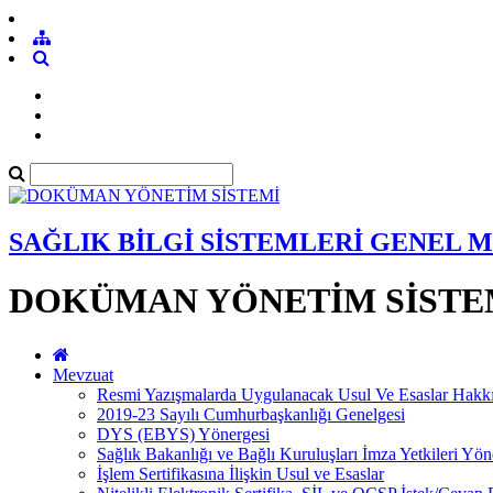
SAĞLIK BİLGİ SİSTEMLERİ GENEL
DOKÜMAN YÖNETİM SİSTE
Mevzuat
Resmi Yazışmalarda Uygulanacak Usul Ve Esaslar Hakk
2019-23 Sayılı Cumhurbaşkanlığı Genelgesi
DYS (EBYS) Yönergesi
Sağlık Bakanlığı ve Bağlı Kuruluşları İmza Yetkileri Yön
İşlem Sertifikasına İlişkin Usul ve Esaslar